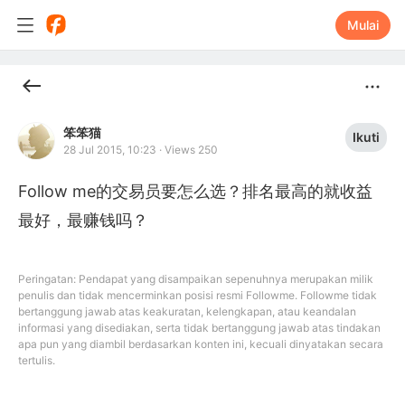
Mulai
笨笨猫
Ikuti
28 Jul 2015, 10:23
·
Views 250
Follow me的交易员要怎么选？排名最高的就收益
最好，最赚钱吗？
Peringatan: Pendapat yang disampaikan sepenuhnya merupakan milik
penulis dan tidak mencerminkan posisi resmi Followme. Followme tidak
bertanggung jawab atas keakuratan, kelengkapan, atau keandalan
informasi yang disediakan, serta tidak bertanggung jawab atas tindakan
apa pun yang diambil berdasarkan konten ini, kecuali dinyatakan secara
tertulis.