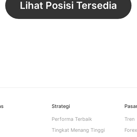
Lihat Posisi Tersedia
as
Strategi
Pasa
Performa Terbaik
Tren
Tingkat Menang Tinggi
Fore