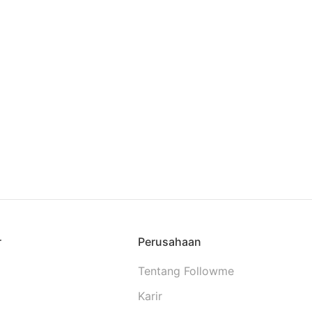
r
Perusahaan
Tentang Followme
x
Karir