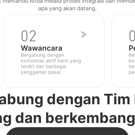
tuk memandu Anda melalui proses integrasi dan mem
apa yang akan datang.
02
Wawancara
P
Bergabung dengan
Be
komunitas aktif kami yang
ko
terdiri dari berbagai
te
penggemar pasar.
pe
abung dengan Tim
ang dan berkemban