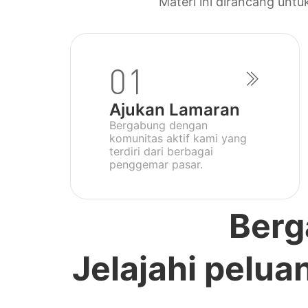
Materi ini dirancang un
01
Ajukan Lamaran
Bergabung dengan
komunitas aktif kami yang
terdiri dari berbagai
penggemar pasar.
Berg
Jelajahi pelu