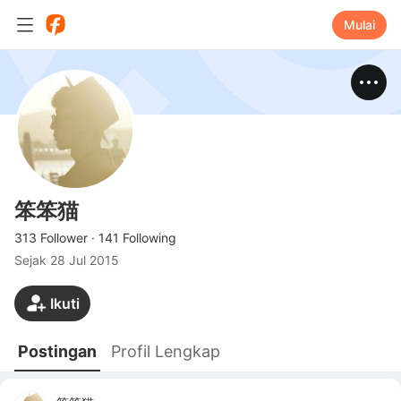
Mulai
笨笨猫
313 Follower
·
141 Following
Sejak
28 Jul 2015
Ikuti
Postingan
Profil Lengkap