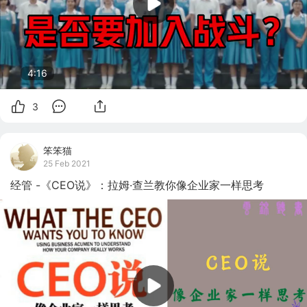
4:16
3
笨笨猫
25 Feb 2021
经管 -《CEO说》：拉姆·查兰教你像企业家一样思考