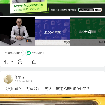
+4
#ForexClub#
#XOM#
2
笨笨猫
24 May 2021
《贫民窟的百万富翁》：穷人，该怎么赚到10个亿？