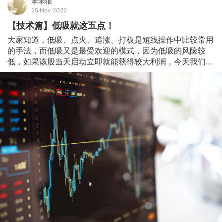
笨笨猫
25 Nov 2022
【技术篇】低吸就这五点！
大家知道，低吸、点火、追涨、打板是短线操作中比较常用
的手法，而低吸又是最受欢迎的模式，因为低吸的风险较
低，如果该股当天启动立即就能获得较大利润，今天我们就
看一看怎么做低吸。 1、什么是低吸  我所谓的低吸就是买
入分歧，在情绪酝酿过程中买。可以对比打板来理解，打板
就是买入一致，在情绪爆发过程中买。打板确定性高，低吸
确定性低，我们做低吸需要利用逻辑分析来提高确定性。低
吸重点不在低，而在分歧中的机会，另外低风险也是一个参
考条件。（注：这里的打板确定性高是指对打板操作细节把
握非常好，而不是盲目打板，技术不好去做打板确定性为
负。）    2、盘中如何操作 市场情绪指导板块逻