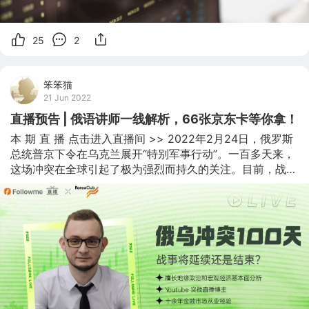
25
2
笨笨猫
21 Jun 2022
直播预告 | 俄语讲师一线解析，66张京东卡等你拿！
本 期 直 播 点击进入直播间 >> 2022年2月24日，俄罗斯
总统普京下令在乌克兰展开“特别军事行动”。一百多天来，
这场冲突在全球引起了极为强烈而持久的关注。目前，战事
焦点是卢甘斯克地区的利西昌斯克和北顿涅茨克，从俄乌双
方公布的战报看，双方在北顿涅茨克的争夺已经白热化。俄
乌冲突还会持续多久，最终以何种方式结束，在很大程度上
取决于战局未来走向。 在外汇市场也有许多受到俄乌局势
冲击的品种。其中，原油是受到本次冲突影响最多的外汇商
品：因对俄罗斯能源行业实施的多项制裁导致WTI原油价格
不断波动。从俄乌冲突开始的2月底到如今6月17日，已经
经历了3次v型趋势。 百天过后，原油将开启上升还