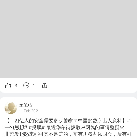
3
1
笨笨猫
11 Feb 2021
【十四亿人的安全需要多少警察？中国的数字出人意料】#
一勺思想# #樊鹏# 最近华尔街拔散户网线的事情整挺火，
韭菜发起怒来那可真不是盖的，前有川粉占领国会，后有拜