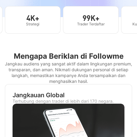
4K+
99K+
Strategi
Trader Terdaftar
Ku
Mengapa Beriklan di Followme
Jangkau audiens yang sangat aktif dalam lingkungan premium,
transparan, dan aman. Nikmati dukungan personal di setiap
langkah, memastikan kampanye Anda tersampaikan dan
menghasilkan hasil.
Jangkauan Global
Terhubung dengan trader di lebih dari 170 negara.