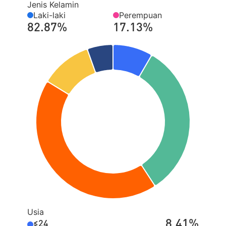
Jenis Kelamin
Laki-laki
Perempuan
82.87%
17.13%
Usia
8.41%
≤24