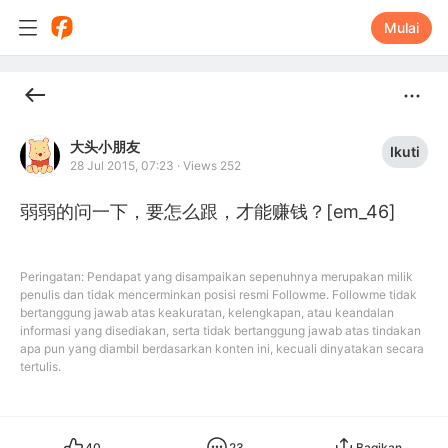
Mulai
大头小朋友
Ikuti
28 Jul 2015, 07:23
·
Views 252
弱弱的问一下，要怎么跟，才能赚钱？[em_46]
Peringatan: Pendapat yang disampaikan sepenuhnya merupakan milik
penulis dan tidak mencerminkan posisi resmi Followme. Followme tidak
bertanggung jawab atas keakuratan, kelengkapan, atau keandalan
informasi yang disediakan, serta tidak bertanggung jawab atas tindakan
apa pun yang diambil berdasarkan konten ini, kecuali dinyatakan secara
tertulis.
40
23
Bagikan