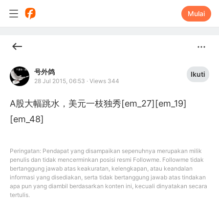
Mulai
号外鸽
Ikuti
28 Jul 2015, 06:53
·
Views 344
A股大幅跳水，美元一枝独秀[em_27][em_19]
[em_48]
Peringatan: Pendapat yang disampaikan sepenuhnya merupakan milik
penulis dan tidak mencerminkan posisi resmi Followme. Followme tidak
bertanggung jawab atas keakuratan, kelengkapan, atau keandalan
informasi yang disediakan, serta tidak bertanggung jawab atas tindakan
apa pun yang diambil berdasarkan konten ini, kecuali dinyatakan secara
tertulis.