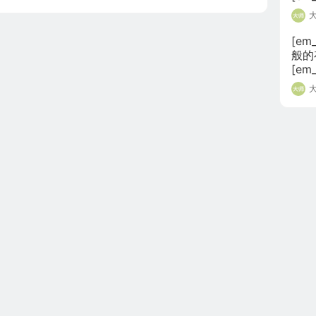
[em
般的
[em_