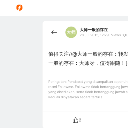
大师一般的存在
28 Jul 2015, 12:29
·
Views 3,1
值得关注//@大师一般的存在：转发
一般的存在：大师呀，值得跟随！[em_63]
Peringatan: Pendapat yang disampaikan sepenuhn
resmi Followme. Followme tidak bertanggung jawa
yang disediakan, serta tidak bertanggung jawab a
kecuali dinyatakan secara tertulis.
2