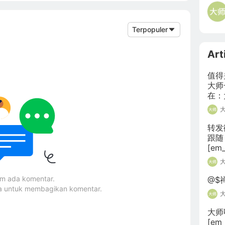
Terpopuler
Art
值得
大师
在：
[em_
转发
跟随！
[em_
um ada komentar.
@$
ma untuk membagikan komentar.
大师呀
[em_