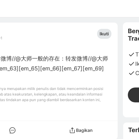
Ber
Ikuti
Tra
01
T
微博//@大师一般的存在：转发微博//@大师
I
[em_65][em_66][em_67][em_69]
C
ya merupakan milik penulis dan tidak mencerminkan posisi
b atas keakuratan, kelengkapan, atau keandalan informasi
tas tindakan apa pun yang diambil berdasarkan konten ini,
Ter
Bagikan