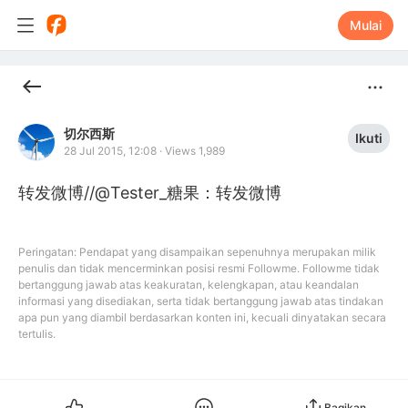
Mulai
切尔西斯
Ikuti
28 Jul 2015, 12:08
·
Views 1,989
转发微博//@Tester_糖果：转发微博
Peringatan: Pendapat yang disampaikan sepenuhnya merupakan milik
penulis dan tidak mencerminkan posisi resmi Followme. Followme tidak
bertanggung jawab atas keakuratan, kelengkapan, atau keandalan
informasi yang disediakan, serta tidak bertanggung jawab atas tindakan
apa pun yang diambil berdasarkan konten ini, kecuali dinyatakan secara
tertulis.
Bagikan