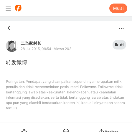
Mulai
二当家村长
Ikuti
28 Jul 2015, 09:54
·
Views 203
转发微博
Peringatan: Pendapat yang disampaikan sepenuhnya merupakan milik
penulis dan tidak mencerminkan posisi resmi Followme. Followme tidak
bertanggung jawab atas keakuratan, kelengkapan, atau keandalan
informasi yang disediakan, serta tidak bertanggung jawab atas tindakan
apa pun yang diambil berdasarkan konten ini, kecuali dinyatakan secara
tertulis.
Bagikan