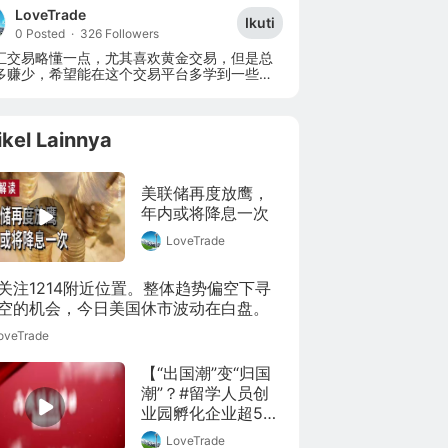
LoveTrade
Ikuti
0 Posted
·
326 Followers
汇交易略懂一点，尤其喜欢黄金交易，但是总
多赚少，希望能在这个交易平台多学到一些交
面的知识！
ikel Lainnya
美联储再度放鹰，
年内或将降息一次
LoveTrade
关注1214附近位置。整体趋势偏空下寻
空的机会，今日美国休市波动在白盘。
oveTrade
【“出国潮”变“归国
潮”？#留学人员创
业园孵化企业超5万
家#】全国政协十三
LoveTrade