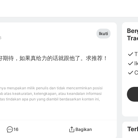
Ber
Ikuti
Tra
6
T
好期待，如果真给力的话就跟他了。求推荐！
I
C
ya merupakan milik penulis dan tidak mencerminkan posisi
b atas keakuratan, kelengkapan, atau keandalan informasi
tas tindakan apa pun yang diambil berdasarkan konten ini,
Ter
16
Bagikan