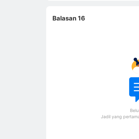
Balasan 16
Bel
Jadil yang perta