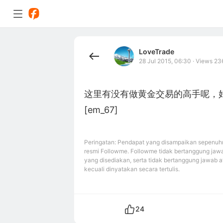
LoveTrade
28 Jul 2015, 06:30
·
Views 23
这里有没有做黄金交易的高手呢，
[em_67]
Peringatan: Pendapat yang disampaikan sepenuhn
resmi Followme. Followme tidak bertanggung jawa
yang disediakan, serta tidak bertanggung jawab a
kecuali dinyatakan secara tertulis.
24