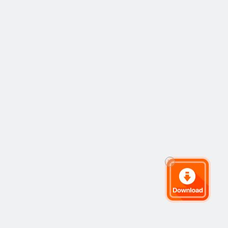
部分都被在线支付
点。
巨头PayPal和美版
支付宝Square的客
户买入。自2018年
初Square在旗下移
动支付App Cash 
App上推出比特币
交易允许客户买卖
以来，40%的新流
入市场比特币都由
Square的客户购
买。

一个月前，拥有超
过3亿活跃用户的
PayPal宣布将支持
客户买卖和持有比
特币。这可能刺激
了客户对比特币更
大的需求。
CoinGecko数据显
示，PayPal的合作
方——加密货币托
管和交易公司Paxos