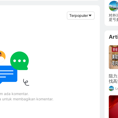
对外
Terpopuler
是亏
易方
Art
阻力
找高
L
um ada komentar.
ma untuk membagikan komentar.