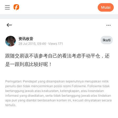
Mulai
资讯收音
Ikuti
28 Jul 2015, 09:46
·
Views 171
跟随交易该不该参考自己的看法考虑手动平仓，还
是一跟到底比较好呢！
Peringatan: Pendapat yang disampaikan sepenuhnya merupakan milik
penulis dan tidak mencerminkan posisi resmi Followme. Followme tidak
bertanggung jawab atas keakuratan, kelengkapan, atau keandalan
informasi yang disediakan, serta tidak bertanggung jawab atas tindakan
apa pun yang diambil berdasarkan konten ini, kecuali dinyatakan secara
tertulis.