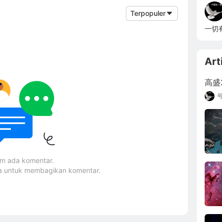
Terpopuler
一切
Art
高盛
um ada komentar.
ma untuk membagikan komentar.