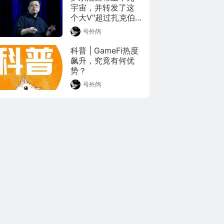
宇宙，并转发了这
个大V"超过扎克伯
格"的观点
号外鸽
科普 | GameFi热度
飙升，究竟有何优
势？
号外鸽