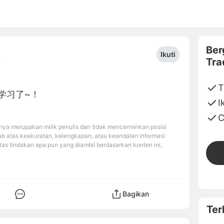
Ber
Ikuti
Tra
7
T
：学习了~！
I
C
ya merupakan milik penulis dan tidak mencerminkan posisi
b atas keakuratan, kelengkapan, atau keandalan informasi
tas tindakan apa pun yang diambil berdasarkan konten ini,
Bagikan
Ter