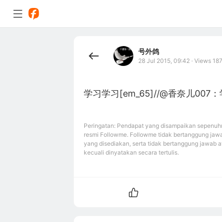
号外鸽
28 Jul 2015, 09:42
·
Views 18
学习学习[em_65]//@香奈儿007
Peringatan: Pendapat yang disampaikan sepenuhn
resmi Followme. Followme tidak bertanggung jawa
yang disediakan, serta tidak bertanggung jawab a
kecuali dinyatakan secara tertulis.