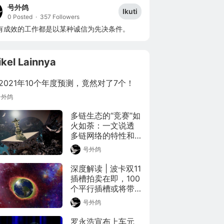
号外鸽
Ikuti
0 Posted
·
357 Followers
有成效的工作都是以某种诚信为先决条件。
ikel Lainnya
2021年10个年度预测，竟然对了7个！
号外鸽
多链生态的“竞赛”如
火如荼：一文说透
多链网络的特性和
优势体现
号外鸽
深度解读 | 波卡双11
插槽拍卖在即，100
个平行插槽或将带
来行业无序混乱？
号外鸽
罗永浩宣布上车元