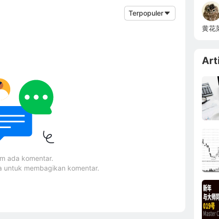
Terpopuler
黄花
Art
um ada komentar.
ma untuk membagikan komentar.