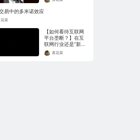
这一集巴菲特做了
解答：为何把钱都
交易中的多米诺效应
捐了。不只是遗产
黄花菜
税这个视角，其实
以鳄鱼十三在美国
【如何看待互联网
生活的经验，个人
平台垄断？】在互
捐赠是很普遍的事
联网行业还是“新兴
（统计下来40%美
产业”的时候，政策
国人都会多少有每
黄花菜
的层面更多的还是
年捐款），还有一
处于观望的状态，
个重要原因：

担心过严的监管会
对效率和创新带来
成就感。

伤害。但是现在，
互联网公司已经成
美国是一个个人英
长为庞然大物，触
雄主义的地方，感
及我们生活的方方
觉到自己有能力去
面面。接下来会有
改变另一个人的生
什么新动作，我们
活，这是一件非常
拭目以待。(@利利
满足的事情。钢铁
川)
大王卡内基曾说
过：“一个人到死的