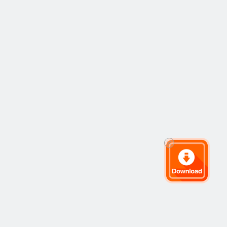
时候还是家财万
贯，这是一种耻
辱。”

视频里还有会巴菲
特的三个子女出
镜，分别是长女苏
珊，长子霍德华，
小儿子彼得。在巴
菲特的培养下，他
们都在各自的领域
有所建树。其长女
苏珊成为一名基金
管理人，长子霍华
德致力于解决全球
饥荒问题，幼子彼
得成为了获得无数
荣誉的杰出音乐
人。每个孩子都如
愿以偿活成了自己
喜欢的样子。