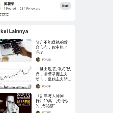
黄花菜
Ikuti
1 Posted
·
234 Followers
菜都凉
ikel Lainnya
散户不能赚钱的致
命心态，你中枪了
吗？
黄花菜
一旦出现“跌停式”洗
盘，读懂掌握主力
动向，坐稳主力轿
子不下车
黄花菜
《新年与大师同
行》19集：找到你
的“成就感”

黄花菜