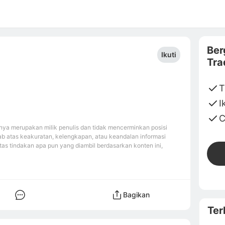
Ber
Ikuti
Tra
T
I
C
ya merupakan milik penulis dan tidak mencerminkan posisi
b atas keakuratan, kelengkapan, atau keandalan informasi
tas tindakan apa pun yang diambil berdasarkan konten ini,
Bagikan
Ter