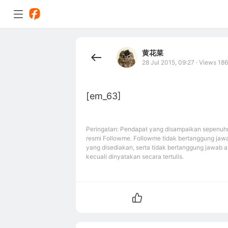
黄花菜
28 Jul 2015, 09:27
·
Views 186
[em_63]
Peringatan: Pendapat yang disampaikan sepenuhn
resmi Followme. Followme tidak bertanggung jawa
yang disediakan, serta tidak bertanggung jawab a
kecuali dinyatakan secara tertulis.