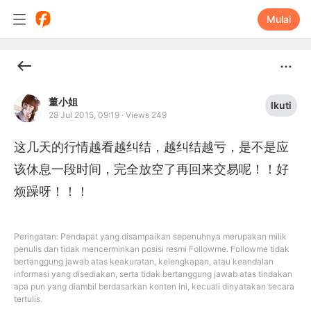
Mulai
董小姐
Ikuti
28 Jul 2015, 09:19
·
Views 249
这几天的行情越看越纠结，越纠结越亏，是不是应
该休息一段时间，完全放空了再回来交易呢！！好
烦躁呀！！！
Peringatan: Pendapat yang disampaikan sepenuhnya merupakan milik
penulis dan tidak mencerminkan posisi resmi Followme. Followme tidak
bertanggung jawab atas keakuratan, kelengkapan, atau keandalan
informasi yang disediakan, serta tidak bertanggung jawab atas tindakan
apa pun yang diambil berdasarkan konten ini, kecuali dinyatakan secara
tertulis.