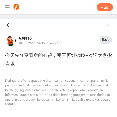
Mulai
夜神110
Ikuti
28 Jul 2015, 09:15
·
Views 185
今天先分享看盘的心得，明天再继续哦~欢迎大家指
点哦
Peringatan: Pendapat yang disampaikan sepenuhnya merupakan milik
penulis dan tidak mencerminkan posisi resmi Followme. Followme tidak
bertanggung jawab atas keakuratan, kelengkapan, atau keandalan
informasi yang disediakan, serta tidak bertanggung jawab atas tindakan
apa pun yang diambil berdasarkan konten ini, kecuali dinyatakan secara
tertulis.