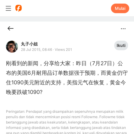
Mulai
丸子小姐
Ikuti
28 Jul 2015, 08:46
·
Views 201
刚看到的新闻，分享给大家：昨日（7月27日）公
布的美国6月耐用品订单数据强于预期，而黄金仍守
住1090美元附近的支持，美指元气在恢复，黄金今
晚要跌破1090?
Peringatan: Pendapat yang disampaikan sepenuhnya merupakan milik
penulis dan tidak mencerminkan posisi resmi Followme. Followme tidak
bertanggung jawab atas keakuratan, kelengkapan, atau keandalan
informasi yang disediakan, serta tidak bertanggung jawab atas tindakan
apa pun yang diambil berdasarkan konten ini, kecuali dinyatakan secara