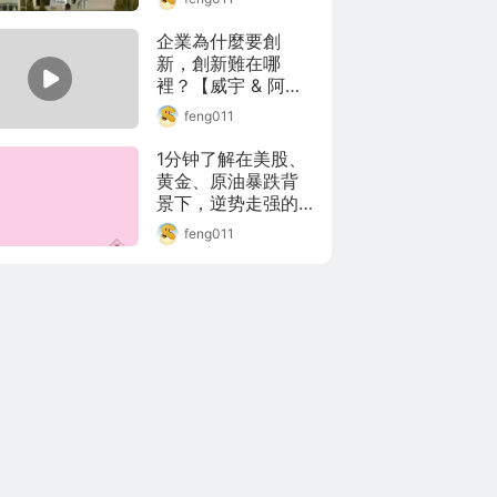
后，31岁的他成为
史上最年轻亿万富
企業為什麼要創
翁】____比尔·盖茨
新，創新難在哪
在1984年接受采访
裡？【威宇 & 阿
的视频于近日曝
堯】
feng011
光，3年后，他就成
为史上最年轻亿万
1分钟了解在美股、
富翁。____28岁的
黄金、原油暴跌背
盖茨脑子里在想什
景下，逆势走强的
么？____值得一提的
美元指数
是，精力耗尽是当
feng011
今职场的普遍问
题，但盖茨很自信
这不会发生在他身
上，这颜值和自信
的谈吐，我[酸]了！
____#微软董事决定
盖茨应离开董事会#