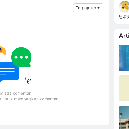
Terpopuler
思者
Art
um ada komentar.
ma untuk membagikan komentar.