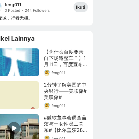
feng011
Ikuti
0 Posted
·
244 Followers
无域，行者无疆。
ikel Lainnya
【为什么百度要亲
自下场造整车？】1
月11日，百度宣布将
和吉利组建一家智
feng011
能汽车公司，并持
有新公司的多数股
2分钟了解美国的中
权和绝对投票权。
央银行——美联储#
事实上，从2013年
美联储#
开始，百度就已经
feng011
在布局自动驾驶技
术。那么，为什么
#微软董事会调查盖
百度现在要亲自下
茨与一女性员工关
场造整车？戳视频
系#【比尔盖茨28岁
了解背后原因~
罕见采访曝光：3年
(@36氪)
feng011