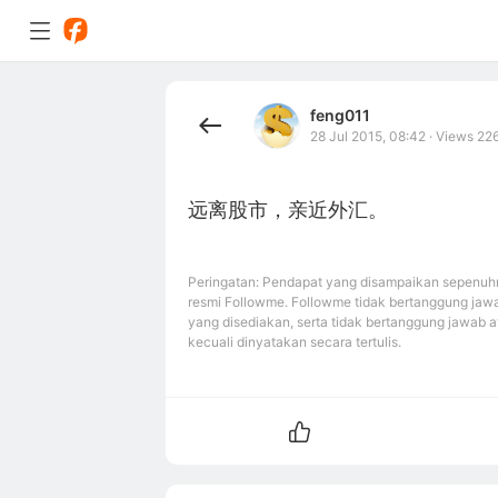
feng011
28 Jul 2015, 08:42
·
Views 22
远离股市，亲近外汇。
Peringatan: Pendapat yang disampaikan sepenuhn
resmi Followme. Followme tidak bertanggung jawa
yang disediakan, serta tidak bertanggung jawab a
kecuali dinyatakan secara tertulis.