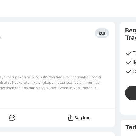
Ber
Ikuti
Tra
6
T
I
C
ya merupakan milik penulis dan tidak mencerminkan posisi
b atas keakuratan, kelengkapan, atau keandalan informasi
tas tindakan apa pun yang diambil berdasarkan konten ini,
Bagikan
Ter