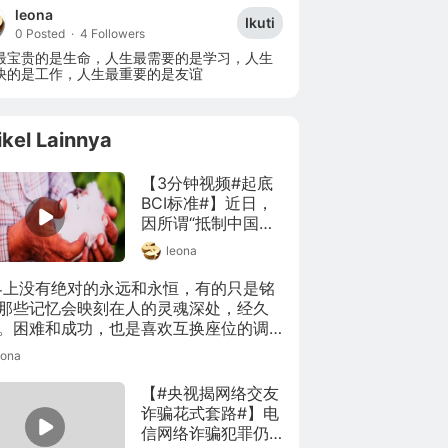
leona
Ikuti
0 Posted
·
4 Followers
最宝贵的是生命，人生最需要的是学习，人生
快的是工作，人生最重要的是友谊
ikel Lainnya
【3分钟视频#起底
BCI标准#】近日，
因所谓“抵制中国新
疆产品”，一个名叫
leona
BCI的组织浮出水
面。其中文名为“良
界上没有绝对的永远和永恒，有的只是铭
好棉花发展协会”，
那些记忆会映刻在人的灵魂深处，经久
自我介绍称，目标
。困难和成功，也是喜欢互换座位的调
是在全球推广更好
孩子；时光荏苒，蹉跎了青春，我们并
eona
的棉花种植标准及
真的一无所有，时间最终都会给我们应
行动。业内人士
一切！”
【#央视揭网络交友
称，目前新疆棉花
诈骗花式套路#】电
种植标准基本都高
信网络诈骗犯罪仍
于BCI标准，甚至