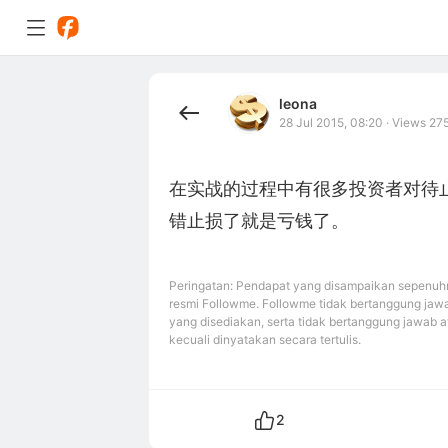
leona
28 Jul 2015, 08:20
·
Views 27
在实战的过程中有很多投资者对待
错止损了就是亏钱了。
Peringatan: Pendapat yang disampaikan sepenuhn
resmi Followme. Followme tidak bertanggung jawa
yang disediakan, serta tidak bertanggung jawab a
kecuali dinyatakan secara tertulis.
2