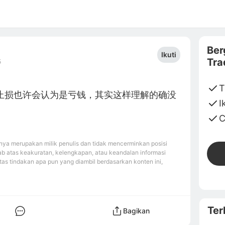
Ber
Ikuti
Tra
5
T
止损也许会认为是亏钱，其实这样理解的确没
I
C
ya merupakan milik penulis dan tidak mencerminkan posisi
b atas keakuratan, kelengkapan, atau keandalan informasi
tas tindakan apa pun yang diambil berdasarkan konten ini,
Ter
Bagikan