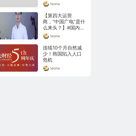
处于多发态势，而
#BCI某些标准过低
leona
且花样不断翻新、
被我国淘汰#。
层出不穷。在各类
【第四大运营
电信网络诈骗案件
商，“中国广电”是什
中，网络交友诈骗
么来头？】#国内第
案件频现。#杀猪盘
四大运营商中国广
leona
六步走# 那么，网
电在京成立# 
络交友诈骗都有哪
5G192号段快来
连续10个月自然减
些套路和形式？针
了！中国广电除了
少！韩国陷入人口
对不同的套路，我
5G业务外，预计也
危机
们该怎么识别和防
有望推出4G业务。
范？接下来，我们
leona
还将可以共享使用
一问到底。
移动的基站。通过
视频了解中国广电
的来头和为什么跳
出来和三大运营商
竞争？(@科技狐)