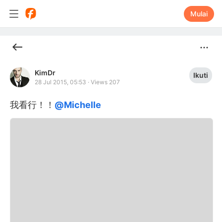
Mulai
KimDr
Ikuti
28 Jul 2015, 05:53
·
Views 207
我看行！！
@Michelle