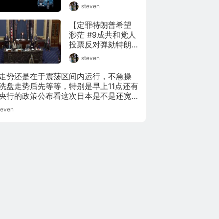
网，3月1日，工信
steven
部部长肖亚庆介
绍，#我国新能源汽
【定罪特朗普希望
车产销连续6年世界
渺茫 #9成共和党人
第1#，累计销售
投票反对弹劾特朗
550万辆。通过另一
普#】1月26日，美
steven
组数据了解历年国
参议院投票驳回共
内新能源汽车每月
和党参议员对“弹劾
走势还是在于震荡区间内运行，不急操
销量排行。(视频来
前总统特朗普案”的
洗盘走势后先等等，特别是早上11点还有
源_数据放映厅)
反对意见。参议院
央行的政策公布看这次日本是不是还宽
将于2月8日正式开
所以目前操作上不用着急。
teven
审特朗普弹劾案。
据报道，此次共有
45名共和党参议员
反对弹劾，美媒预
测此次投票或为2月
最终表决的一次“预
演”。若要将特朗普
定罪至少需要三分
之二参议员投票支
持，这意味着需要
至少17名共和党参