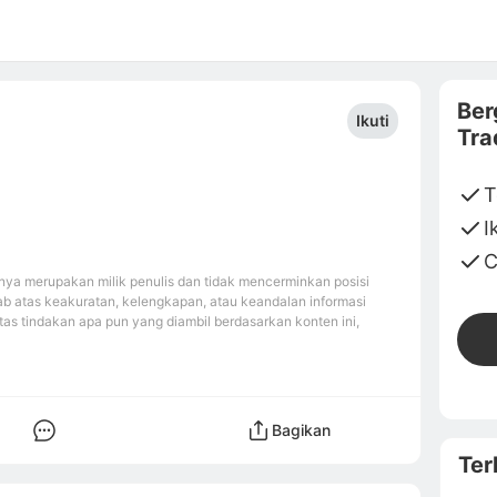
Ber
Ikuti
Tra
T
I
C
ya merupakan milik penulis dan tidak mencerminkan posisi
b atas keakuratan, kelengkapan, atau keandalan informasi
tas tindakan apa pun yang diambil berdasarkan konten ini,
Bagikan
Ter