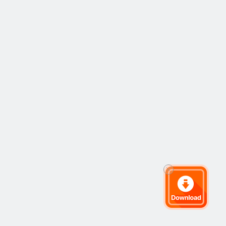
议员“倒戈”，不少媒
体认为希望渺茫。