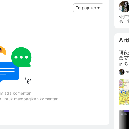
Terpopuler
外汇
仓，
Art
隔夜
盘应
的多
12
s
um ada komentar.
ma untuk membagikan komentar.