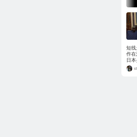
短线
作在
日本
松，
s