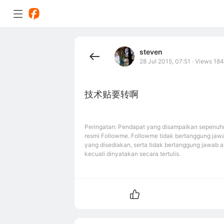
steven
28 Jul 2015, 07:51
·
Views 184
技术贴要转啊
Peringatan: Pendapat yang disampaikan sepenuhn
resmi Followme. Followme tidak bertanggung jawa
yang disediakan, serta tidak bertanggung jawab a
kecuali dinyatakan secara tertulis.