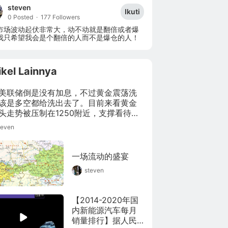
steven
Ikuti
0 Posted
·
177 Followers
市场波动起伏非常大，动不动就是翻倍或者爆
我只希望我会是个翻倍的人而不是爆仓的人！
ikel Lainnya
美联储倒是没有加息，不过黄金震荡洗
该是多空都给洗出去了。目前来看黄金
头走势被压制在1250附近，支撑看待
38-40附近位置。
teven
一场流动的盛宴
steven
【2014-2020年国
内新能源汽车每月
销量排行】据人民