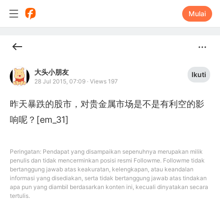
Mulai
大头小朋友
Ikuti
28 Jul 2015, 07:09
·
Views 197
昨天暴跌的股市，对贵金属市场是不是有利空的影
响呢？[em_31]
Peringatan: Pendapat yang disampaikan sepenuhnya merupakan milik
penulis dan tidak mencerminkan posisi resmi Followme. Followme tidak
bertanggung jawab atas keakuratan, kelengkapan, atau keandalan
informasi yang disediakan, serta tidak bertanggung jawab atas tindakan
apa pun yang diambil berdasarkan konten ini, kecuali dinyatakan secara
tertulis.