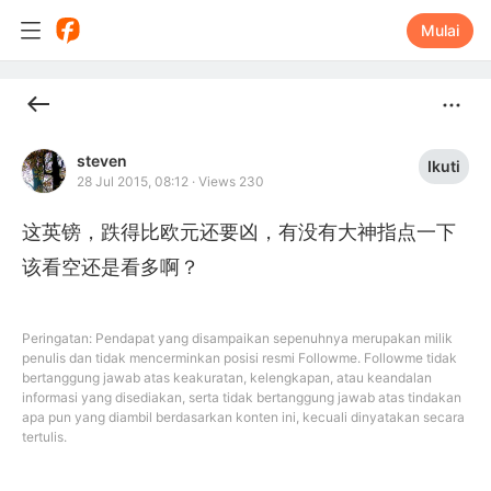
Mulai
steven
Ikuti
28 Jul 2015, 08:12
·
Views 230
这英镑，跌得比欧元还要凶，有没有大神指点一下
该看空还是看多啊？
Peringatan: Pendapat yang disampaikan sepenuhnya merupakan milik
penulis dan tidak mencerminkan posisi resmi Followme. Followme tidak
bertanggung jawab atas keakuratan, kelengkapan, atau keandalan
informasi yang disediakan, serta tidak bertanggung jawab atas tindakan
apa pun yang diambil berdasarkan konten ini, kecuali dinyatakan secara
tertulis.